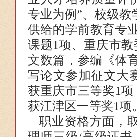
专业为例”、校级教
供给的学前教育专
课题
1
项、重庆市教
文数篇，参编《体
写
论文
参加征文大
获重庆市三等奖
1
项
获江津区
一等
奖
1
项
职业资格方面，
理师三级
/
高级证书