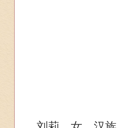
刘莉，女，汉族