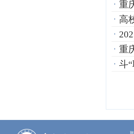
重
高
2
重庆
斗“
旅