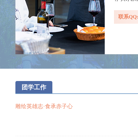
技并修，工
联系QQ: 
注重学生的
止到202
人，专任教
双师型教师
教师15人
先进单位。
团学工作
雕绘英雄志·食承赤子心