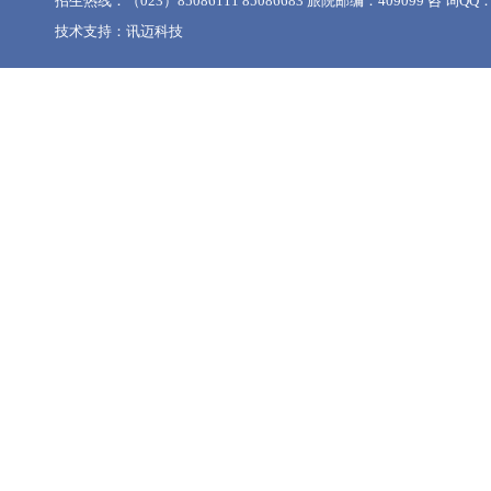
招生热线：（023）85086111 85086683 旅院邮编：409099 咨 询QQ：1
技术支持：
讯迈科技