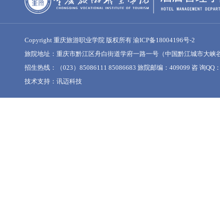
Copyright 重庆旅游职业学院 版权所有
渝ICP备18004196号-2
旅院地址：重庆市黔江区舟白街道学府一路一号（中国黔江城市大峡
招生热线：（023）85086111 85086683 旅院邮编：409099 咨 询QQ：1
技术支持：
讯迈科技