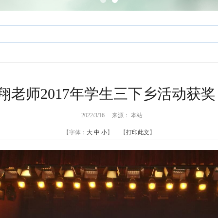
翔老师2017年学生三下乡活动获奖 (
2022/3/16 来源： 本站
【字体：
大
中
小
】 【
打印此文
】