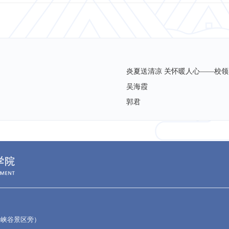
炎夏送清凉 关怀暖人心——校领
吴海霞
郭君
大峡谷景区旁）