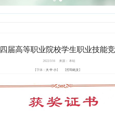
四届高等职业院校学生职业技能
2022/3/16 来源： 本站
【字体：
大
中
小
】 【
打印此文
】