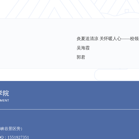
炎夏送清凉 关怀暖人心——校领
吴海霞
郭君
大峡谷景区旁）
Q：1551927351