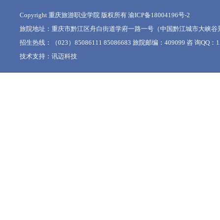
Copyright 重庆旅游职业学院 版权所有
渝ICP备18004196号-2
旅院地址：重庆市黔江区舟白街道学府一路一号（中国黔江城市大峡谷
招生热线：（023）85086111 85086683 旅院邮编：409099 咨 询QQ：15
技术支持：
讯迈科技