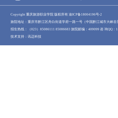
Copyright 重庆旅游职业学院 版权所有
渝ICP备18004196号-2
旅院地址：重庆市黔江区舟白街道学府一路一号（中国黔江城市大峡谷
招生热线：（023）85086111 85086683 旅院邮编：409099 咨 询QQ：15
技术支持：
讯迈科技