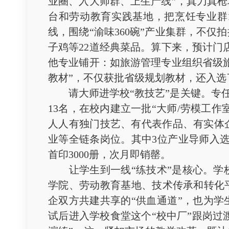
业圈、入大师群、上生产线”，真刀真
台和劳动教育实践基地，把烹饪专业群
线，围绕“渝味360碗”产业集群，不
子鸡等22道经典菜品。算下来，预计门
他专业铺开：如旅游管理专业组织省级
教材”，不仅获批省级规划教材，还入选
请大师进学校“教技艺”是关键。专任教
13名，在校内建立一批“大师/劳模工
人人有独门技艺、有代表作品、有实体
业等全链条岗位。其中3位产业导师入选
首印3000册，次月即销罄。
让学生到一线“练技术”是核心。学校
学院、劳动教育基地、技术传承和转化
企双方共建共享的“供血通道”，也为学
试后进入学校食堂这个“校中厂”跟岗过