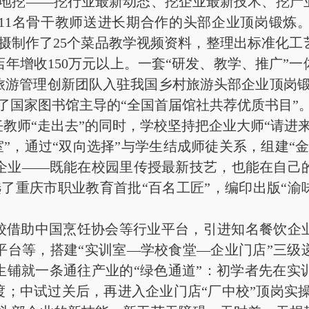
枪地挖——挖行业最新动态、挖企业最新技术、挖产
11名骨干教师送进长期合作的头部企业顶岗锻炼
仅拍摄制作了25个菜品教学视频资料，整理出标准化
店年增收150万元以上。一套“研发、教学、推广”
旅游管理创新团队入驻我国乡村旅游头部企业顶岗锻
了国家图书馆主导的“全国首届馆社共荐优质书目”
师“走出去”的同时，学校坚持把企业大师“请进
作室”，通过“双向选择”与学生结成师徒关系，组建“
企业——既能在校园里传授最新技艺，也能在自己
了重庆市职业教育首批“百名工匠”，编印出版“渝味3
借助中国烹饪协会等行业平台，引进知名餐饮企
平台等，搭建“实训室—学校食堂—企业门店”三级
生铺就一条通往产业的“绿色通道”：初学者先在
渡；中试过关后，再进入企业门店“厂中校”顶岗实操。