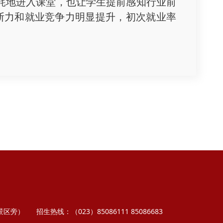
耗地进入课堂，也让学生提前感知行业前
断力和就业竞争力明显提升，初次就业率
景区旁）
招生热线：（023）85086111 85086683