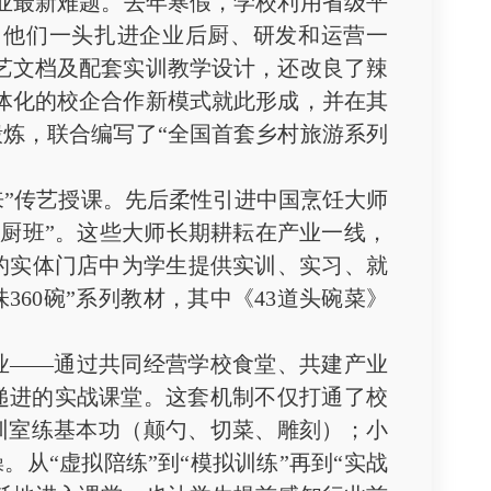
业最新难题。去年寒假，学校利用省级平
。他们一头扎进企业后厨、研发和运营一
工艺文档及配套实训教学设计，还改良了辣
一体化的校企合作新模式就此形成，并在其
炼，联合编写了“全国首套乡村旅游系列
。
来”传艺授课。先后柔性引进中国烹饪大师
金厨班”。这些大师长期耕耘在产业一线，
的实体门店中为学生提供实训、实习、就
60碗”系列教材，其中《43道头碗菜》
业——通过共同经营学校食堂、共建产业
递进的实战课堂。这套机制不仅打通了校
实训室练基本功（颠勺、切菜、雕刻）；小
从“虚拟陪练”到“模拟训练”再到“实战